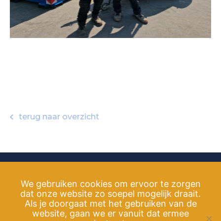
terug naar overzicht
We gebruiken cookies om ervoor te zorgen
dat onze website zo soepel mogelijk draait.
info@kroningswind.nl
Als je doorgaat met het gebruiken van de
website, gaan we er vanuit dat ermee