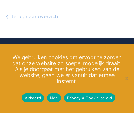
terug naar overzicht
We gebruiken cookies om ervoor te zorgen
dat onze website zo soepel mogelijk draait.
info@kroningswind.nl
Als je doorgaat met het gebruiken van de
website, gaan we er vanuit dat ermee
instemt.
Privacy & Cookie beleid
Akkoord
De Equator Principles
Nee
Privacy & Cookie beleid
The Equator Principles