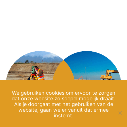
We gebruiken cookies om ervoor te zorgen
dat onze website zo soepel mogelijk draait.
Als je doorgaat met het gebruiken van de
website, gaan we er vanuit dat ermee
instemt.