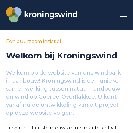
Een duurzaam initiatief
Welkom bij Kroningswind
Welkom op de website van ons windpark
in aanbouw! Kroningswind is een unieke
samenwerking tussen natuur, landbouw
en wind op Goeree-Overflakkee. U kunt
vanaf nu de ontwikkeling van dit project
op deze website volgen.
Liever het laatste nieuws in uw mailbox? Dat