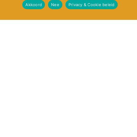
Akkoord
Nee
Privacy & Cookie beleid
terug naar overzicht
info@kroningswind.nl
Privacy & Cookie beleid
De Equator Principles